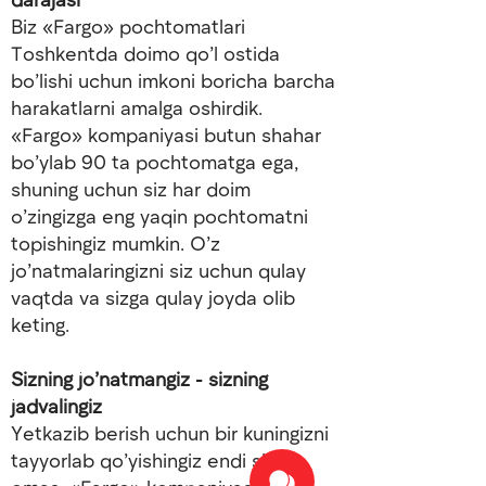
Biz «Fargo» pochtomatlari
Toshkentda doimo qo’l ostida
bo’lishi uchun imkoni boricha barcha
harakatlarni amalga oshirdik.
«Fargo» kompaniyasi butun shahar
bo’ylab 90 ta pochtomatga ega,
shuning uchun siz har doim
o’zingizga eng yaqin pochtomatni
topishingiz mumkin. O’z
jo’natmalaringizni siz uchun qulay
vaqtda va sizga qulay joyda olib
keting.
Sizning jo’natmangiz - sizning
jadvalingiz
Yetkazib berish uchun bir kuningizni
tayyorlab qo’yishingiz endi shart