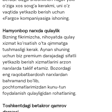
o’ziga xos sovg’a kerakmi, uni o’z
vaqtida yetkazib berish uchun
«Fargo» kompaniyasiga ishoning.
Hamyonbop narxda qulaylik
Bizning fikrimizcha, nihoyatda qulay
xizmat ko’rsatish o’ta qimmatga
tushmasligi kerak. Aynan shuning
uchun biz premium darajadagi sifatli
yetkazib berish xizmatlarini arzon
narxlarda taklif etamiz. Bozordagi
eng raqobatbardosh narxlardan
bahramand bo’lib,
pochtomatlarimizdan kunu-tun
foydalanish qulayligidan rohatlaning.
Toshkentdagi betakror qamrov
darajasi