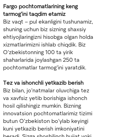
Fargo pochtomatlarining keng
tarmog’ini taqdim etamiz
Biz vaqt – pul ekanligini tushunamiz,
shuning uchun biz sizning shaxsiy
ehtiyojlaringizni hisobga olgan holda
xizmatlarimizni ishlab chiqdik. Biz
O’zbekistonning 100 ta yirik
shaharlarida joylashgan 250 ta
pochtomatlar tarmog’ini yaratdik.
Tez va ishonchli yetkazib berish
Biz bilan, jo’natmalar oluvchiga tez
va xavfsiz yetib borishiga ishonch
hosil qilishingiz mumkin. Bizning
innovatsion pochtomatlarimiz tizimi
butun O’zbekiston bo’ylab keyingi
kuni yetkazib berish imkoniyatini
beradi. Sizga shoshilinch hujjat yoki