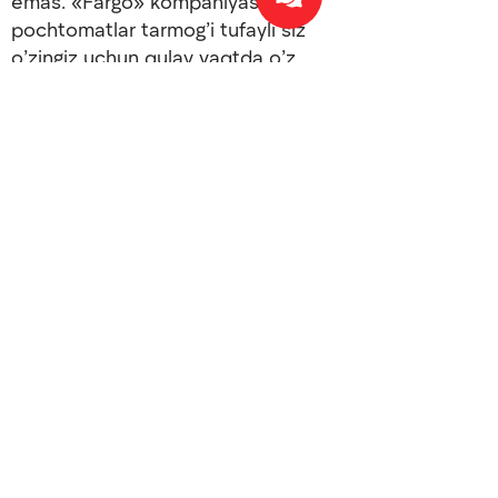
emas. «Fargo» kompaniyasining
pochtomatlar tarmog’i tufayli siz
o’zingiz uchun qulay vaqtda o’z
jo’natmangizni olishingiz mumkin.
Bizning pochtomatlarimiz kunu-tun
va dam olish kunlarisiz ishlaydi. Siz
yetkazib berish vaqtini o’z
shartlaringiz asosida belgilashingiz
mumkin.
Fargo kompaniyasi sizning
vazifalaringizni maksimal darajada
osonlashtirish uchun imkoni boricha
barcha amallarni bajaradi.
Pochtomatlarning keng tarmog’i bu
maqsadga erishishning ko’plab
usullaridan biri hisoblanadi. Boshqa
xizmatlarimizdan foydalaning va